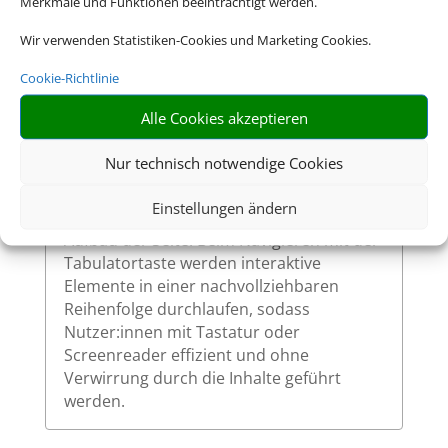
Merkmale und Funktionen beeinträchtigt werden.
So ermöglichen wir eine vollständige
Wir verwenden Statistiken-Cookies und Marketing Cookies.
Bedienung auch ohne Maus.
Cookie-Richtlinie
Alle Cookies akzeptieren
Sinnvolle Fokusreihenfolge bei
Tastaturnutzung
Nur technisch notwendige Cookies
Die Fokusreihenfolge auf unserer Website
Einstellungen ändern
ist logisch und entspricht dem visuellen
Aufbau der Seite. Beim Navigieren mit der
Tabulatortaste werden interaktive
Elemente in einer nachvollziehbaren
Reihenfolge durchlaufen, sodass
Nutzer:innen mit Tastatur oder
Screenreader effizient und ohne
Verwirrung durch die Inhalte geführt
werden.