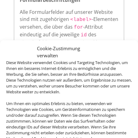
Alle Formularfelder auf unserer Website
sind mit zugehörigen
-Elementen
<label>
versehen, die über das
-Attribut
for
eindeutig auf die jeweilige
des
id
Eingabefeldes verweisen. Diese klare
Cookie-Zustimmung
Zuordnung verbessert die
verwalten
Nutzerfreundlichkeit und sorgt dafür,
Diese Website verwendet Cookies und Targeting Technologien, um
dass assistive Technologien wie
Ihnen ein besseres Internet-Erlebnis zu ermöglichen und die
Screenreader die Beschriftungen korrekt
Werbung, die Sie sehen, besser an Ihre Bedürfnisse anzupassen.
vorlesen.
Diese Technologien nutzen wir außerdem, um Ergebnisse zu messen,
um zu verstehen, woher unsere Besucher kommen oder um unsere
Website weiter zu entwickeln.
Um Ihnen ein optimales Erlebnis zu bieten, verwenden wir
Sichtbarer Fokus
Technologien wie Cookies, um Geräteinformationen zu speichern
und/oder darauf zuzugreifen. Wenn Sie diesen Technologien
Alle interaktiven Elemente auf unserer
zustimmmen, können wir Daten wie das Surfverhalten oder
Website – wie Links, Buttons oder
eindeutige IDs auf dieser Website verarbeiten. Wenn Sie ihre
Formularfelder – zeigen klar sichtbar an,
Zustimmung nicht erteilen oder zurückziehen, können bestimmte
wenn sie per Tastatur ausgewählt werden.